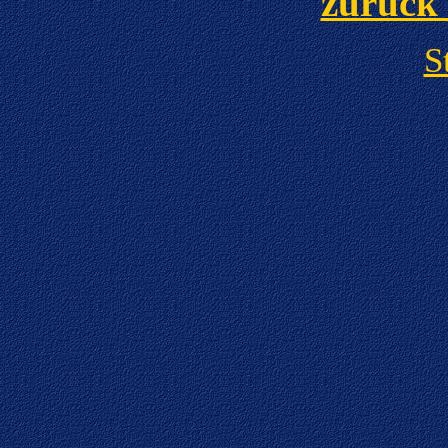
zurück
S