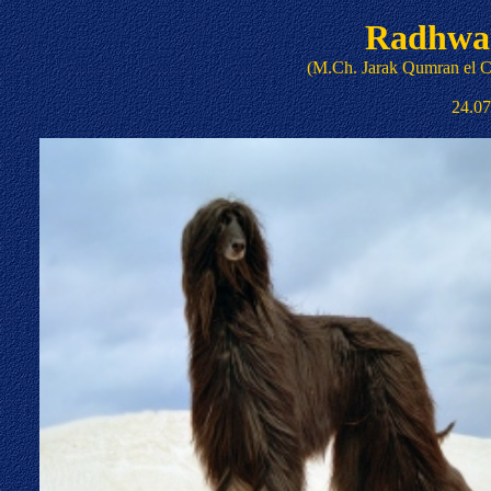
Radhwa
(M.Ch. Jarak Qumran el 
24.07