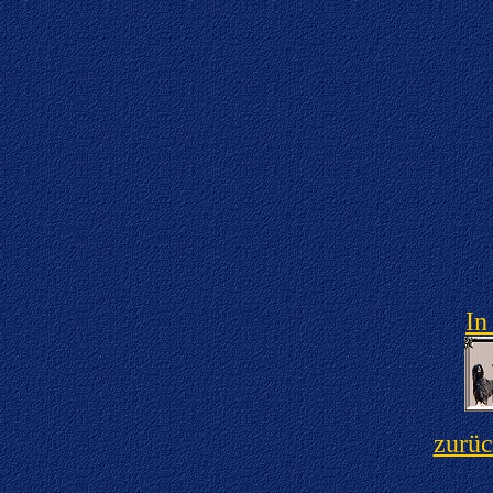
In
zurüc