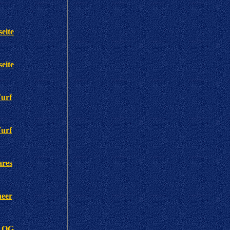
seite
seite
urf
urf
ares
heer
BLOG