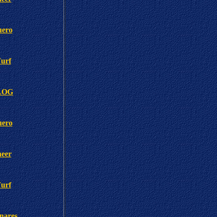
uero
urf
BLOG
uero
heer
urf
nares