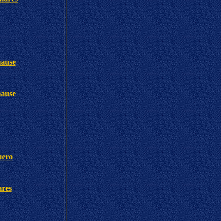
hause
hause
uero
ares