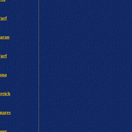
urf
baran
urf
iona
greich
nares
heer