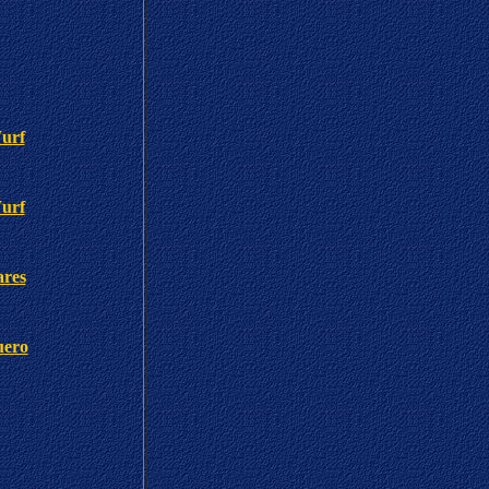
urf
urf
ares
uero