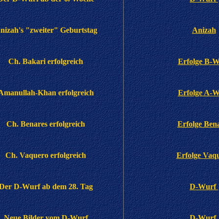
nizah's "zweiter" Geburtstag
Anizah
Ch. Bakari erfolgreich
Erfolge B-W
Amanullah-Khan erfolgreich
Erfolge A-W
Ch. Benares erfolgreich
Erfolge Ben
Ch. Vaquero erfolgreich
Erfolge Vaq
Der D-Wurf ab dem 28. Tag
D-Wurf
Neue Bilder vom D-Wurf
D-Wurf