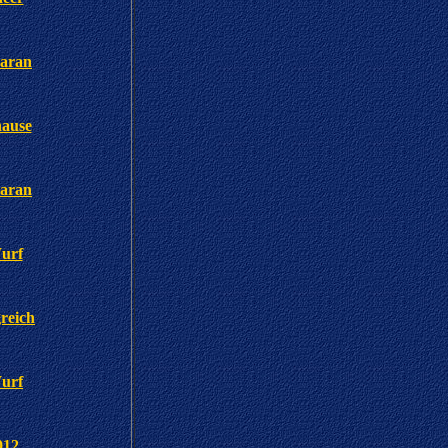
baran
hause
baran
urf
greich
urf
012