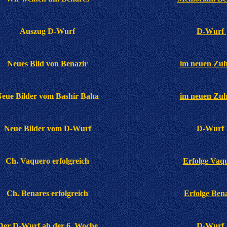
Auszug D-Wurf
D-Wurf
Neues Bild von Benazir
im neuen Zu
eue Bilder vom Bashir Baha
im neuen Zu
Neue Bilder vom D-Wurf
D-Wurf
Ch. Vaquero erfolgreich
Erfolge Vaq
Ch. Benares erfolgreich
Erfolge Ben
Der D-Wurf ab der 6. Woche
D-Wurf