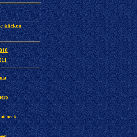
te klicken
2010
2011
ama
uero
nieneck
heer