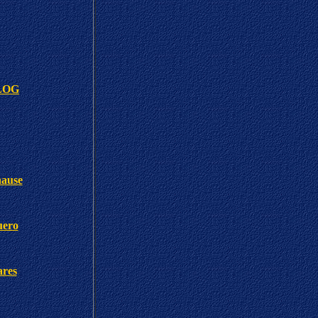
BLOG
hause
uero
ares